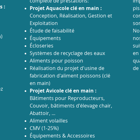
complète de prestations:
im
es
:
Projet Aquacole clé en main :
pis
Conception, Réalisation, Gestion et
co
Exploitation
so
Étude de faisabilité
No
n)
Équipements
nos
Écloseries
su
Systèmes de recyclage des eaux
en
Aliments pour poisson
qua
Réalisation du projet d'usine de
de
fabrication d'aliment poissons (clé
en main)
ez
Projet Avicole clé en main :
Bâtiments pour Reproducteurs,
Couvoir, bâtiments d'élevage chair,
Abattoir, ...
Aliment volailles
CMV (1-25%)
Équipements & Accessoires