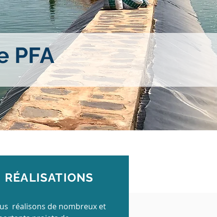
ue PFA
RÉALISATIONS
us réalisons de nombreux et