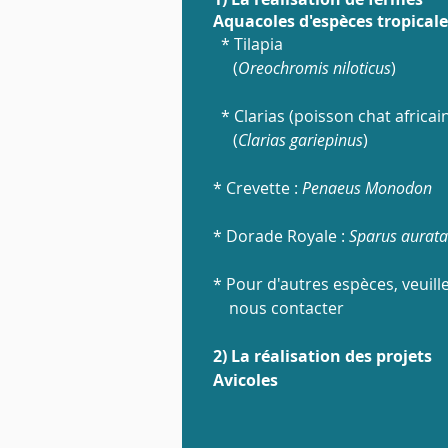
Aquacoles d'espèces tropical
* Tilapia
(
Oreochromis niloticus
)
* Clarias
(poisson chat africai
(
Clarias gariepinus
)
* Crevette :
Penaeus Monodon
* Dorade Royale :
Sparus aurata
* Pour d'autres espèces, v
euill
nous contacter
2) La réalisation des projets
Avicoles