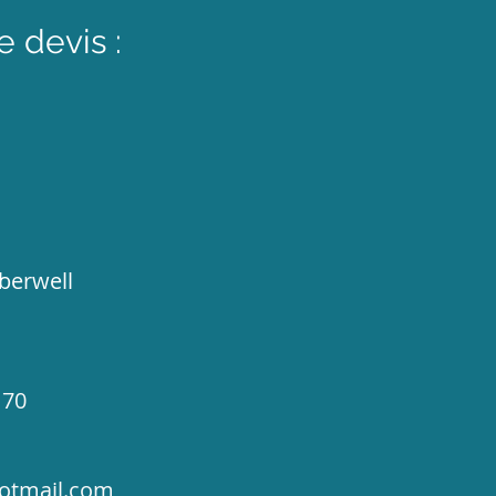
 devis :
berwell
 70
hotmail.com