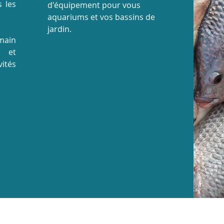
s les
d'équipement pour vous
aquariums et vos bassins de
jardin.
main
r et
vités